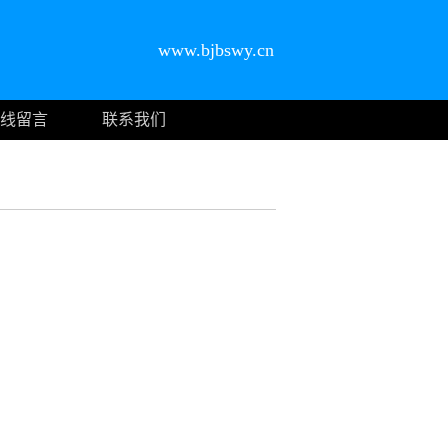
www.bjbswy.cn
线留言
联系我们