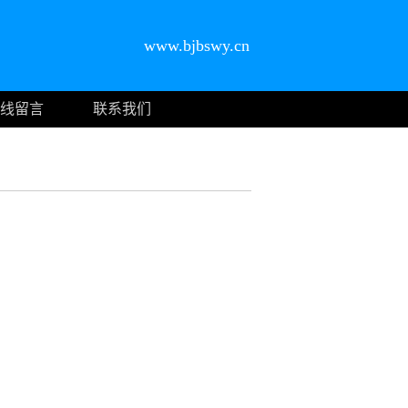
www.bjbswy.cn
线留言
联系我们